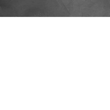
DUCER • JOURNALIST • WR